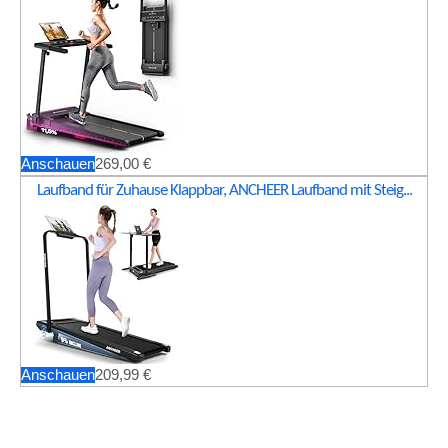
Anschauen
269,00 €
Laufband für Zuhause Klappbar, ANCHEER Laufband mit Steig...
Anschauen
209,99 €