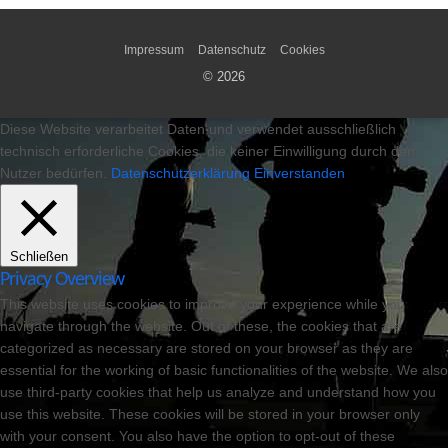
Impressum
Datenschutz
Cookies
© 2026
Diese Website verarbeitet Daten und verwendet ausschließlich
technisch erforderliche Cookies, die keiner Einwilligung durch den
Nutzer bedürfen.
Datenschutzerklärung
Einverstanden
Schließen
Privacy Overview
This website uses cookies to improve your experience while you
navigate through the website. Out of these, the cookies that are
categorized as necessary are stored on your browser as they are
essential for the working of basic functionalities of the website. We also
use third-party cookies that help us analyze and understand how you
use this website. These cookies will be stored in your browser only
with your consent. You also have the option to opt-out of these